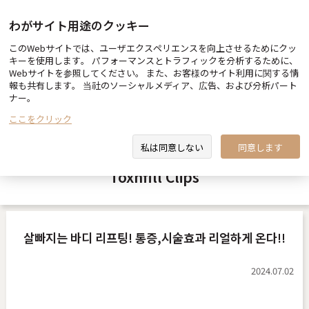
わがサイト用途のクッキー
このWebサイトでは、ユーザエクスペリエンスを向上させるためにクッ
トックスエンフィル(toxnfill)ビュー
キーを使用します。 パフォーマンスとトラフィックを分析するために、
医師＆スタッフ紹介
ティーグループ
Webサイトを参照してください。 また、お客様のサイト利用に関する情
報も共有します。 当社のソーシャルメディア、広告、および分析パート
ナー。
ここをクリック
トックスエンフィル(toxnfill)動画
提携ホテルのご案内
私は同意しない
同意します
Toxnfill Clips
살빠지는 바디 리프팅! 통증,시술효과 리얼하게 온다!!
2024.07.02